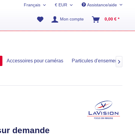
Assistance/aide
Mon compte
0,00 € *
Accessoires pour caméras
Particules d'ensemencement

 sur demande