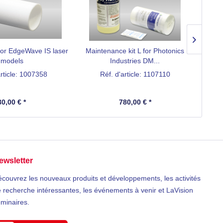
r for EdgeWave IS laser
Maintenance kit L for Photonics
Main
models
Industries DM...
article: 1007358
Réf. d'article: 1107110
80,00 € *
780,00 € *
ewsletter
couvrez les nouveaux produits et développements, les activités
 recherche intéressantes, les événements à venir et LaVision
minaires.