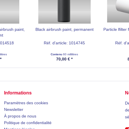
irbrush paint,
Black airbrush paint, permanent
Particle lfilte
nt
 1014518
Réf. d'article: 1014745
Réf. d'
ilitres
Contenu
60 millilitres
*
70,00 € *
Informations
N
Paramètres des cookies
Dé
Newsletter
de
À propos de nous
sé
Politique de confidentialité