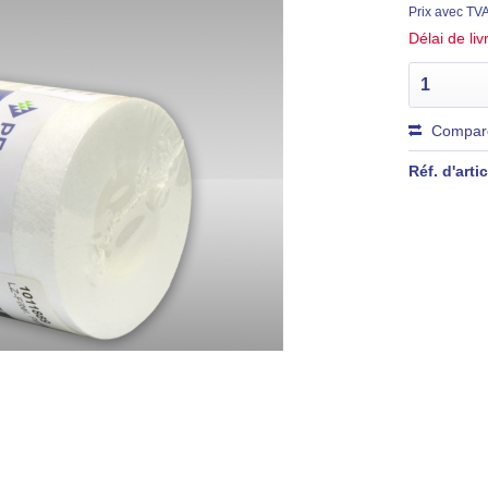
Prix avec TV
Délai de li
Compar
Réf. d'artic