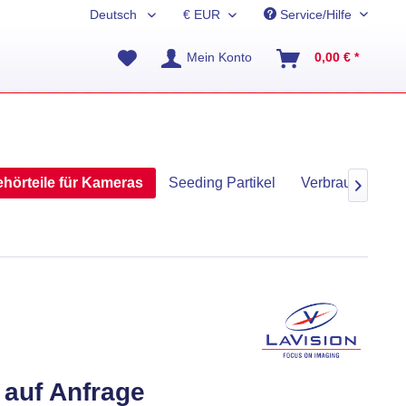
Service/Hilfe
Mein Konto
0,00 € *
hörteile für Kameras
Seeding Partikel
Verbrauchsmater

 auf Anfrage