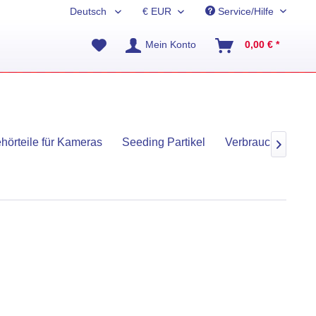
Service/Hilfe
Mein Konto
0,00 € *
hörteile für Kameras
Seeding Partikel
Verbrauchsmateria
