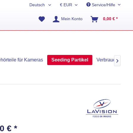
Service/Hilfe
Mein Konto
0,00 € *
hörteile für Kameras
Seeding Partikel
Verbrauchsmateri

0 € *